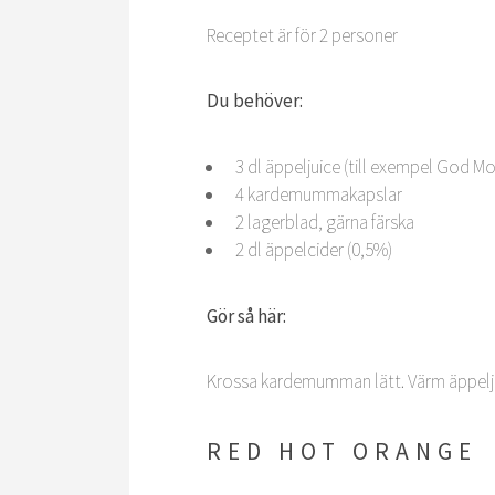
Receptet är för 2 personer
Du behöver:
3 dl äppeljuice (till exempel God M
4 kardemummakapslar
2 lagerblad, gärna färska
2 dl äppelcider (0,5%)
Gör så här:
Krossa kardemumman lätt. Värm äppelju
RED HOT ORANGE