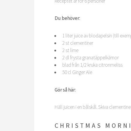
Receptet är för 6 personer
Du behöver:
1 liter juice av blodapelsin (till e
2 st clementiner
2 st lime
2 dl frysta granatäppelkärnor
blad från 1/2 kruka citronmeliss
50 cl Ginger Ale
Gör så här:
Häll juicen i en bålskål. Skiva clementi
CHRISTMAS MORN