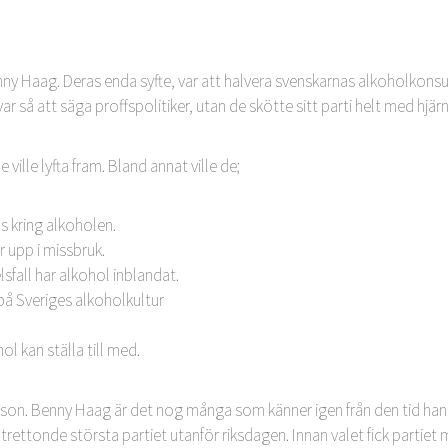
ny Haag. Deras enda syfte, var att halvera svenskarnas alkoholkonsu
så att säga proffspolitiker, utan de skötte sitt parti helt med hjärn
 ville lyfta fram. Bland annat ville de;
s kring alkoholen.
 upp i missbruk.
sfall har alkohol inblandat.
 på Sveriges alkoholkultur
l kan ställa till med.
son. Benny Haag är det nog många som känner igen från den tid han ag
t trettonde största partiet utanför riksdagen. Innan valet fick part