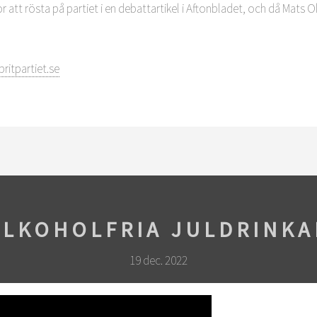
att rösta på partiet i en debattartikel i Aftonbladet, och då Mats 
pritpartiet.se
ALKOHOLFRIA JULDRINKA
19 dec. 2022