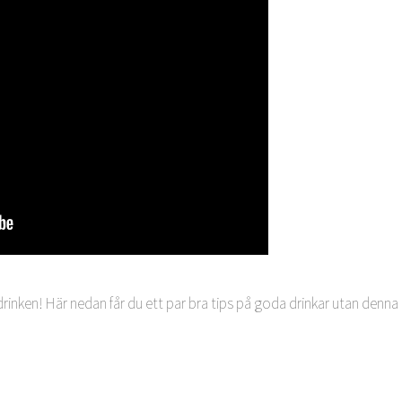
ldrinken! Här nedan får du ett par bra tips på goda drinkar utan denna