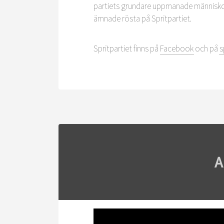
partiets grundare uppmanade människor 
ämnade rösta på Spritpartiet.
Spritpartiet finns på
Facebook
och på
s