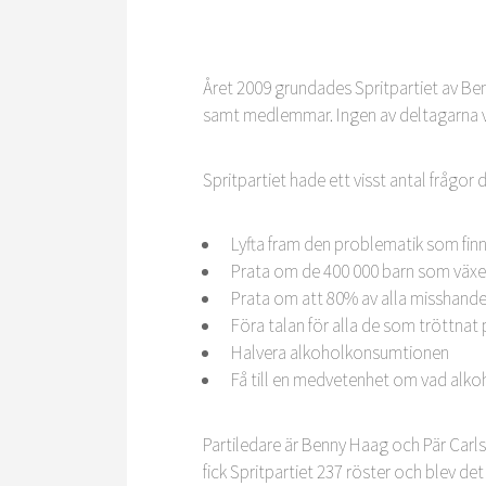
Året 2009 grundades Spritpartiet av Ben
samt medlemmar. Ingen av deltagarna var 
Spritpartiet hade ett visst antal frågor de
Lyfta fram den problematik som finn
Prata om de 400 000 barn som växer
Prata om att 80% av alla misshandel
Föra talan för alla de som tröttnat
Halvera alkoholkonsumtionen
Få till en medvetenhet om vad alkoho
Partiledare är Benny Haag och Pär Carls
fick Spritpartiet 237 röster och blev de