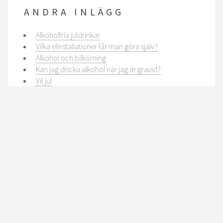
ANDRA INLÄGG
Alkoholfria juldrinkar
Vilka elinstallationer får man göra själv?
Alkohol och bilkörning
Kan jag dricka alkohol när jag är gravid?
Vit jul
Det enda som hjälper är vård
Haag recenserar några nyheter
Vill du bli övervakad?
Öl – Varm eller kall?
Ska körkort vara en klassfråga?
© 2026 Spritpartiet.se. Todos los derechos Reservados. Design:
TEMPLATED
..