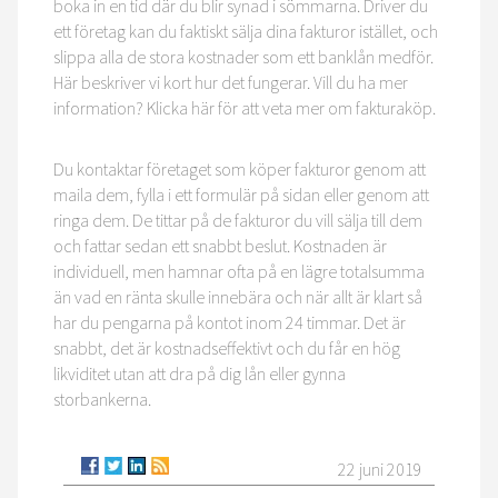
boka in en tid där du blir synad i sömmarna. Driver du
ett företag kan du faktiskt sälja dina fakturor istället, och
slippa alla de stora kostnader som ett banklån medför.
Här beskriver vi kort hur det fungerar. Vill du ha mer
information? Klicka här för att veta mer om fakturaköp.
Du kontaktar företaget som köper fakturor genom att
maila dem, fylla i ett formulär på sidan eller genom att
ringa dem. De tittar på de fakturor du vill sälja till dem
och fattar sedan ett snabbt beslut. Kostnaden är
individuell, men hamnar ofta på en lägre totalsumma
än vad en ränta skulle innebära och när allt är klart så
har du pengarna på kontot inom 24 timmar. Det är
snabbt, det är kostnadseffektivt och du får en hög
likviditet utan att dra på dig lån eller gynna
storbankerna.
22 juni 2019