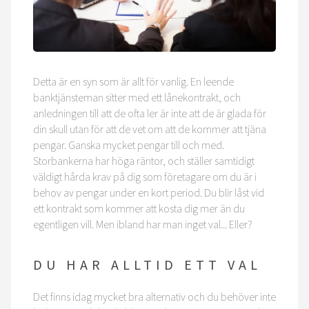
Detta är en syn som är allt för vanlig. En leende
banktjänsteman sitter med ett lånekontrakt, och
anledningen till att de ofta ler är inte att de är glada för
din skull utan för att de vet om att de kommer att tjäna
pengar. Ganska mycket pengar till och med.
Storbankerna har höga räntor, och ställer samtidigt
väldigt hårda krav på dig som företagare om du är i
behov av pengar under en kort period. Du blir låst vid
ett kontrakt som kommer att kosta dig mer än du
egentligen vill. Men ibland har man inget val... Eller?
DU HAR ALLTID ETT VAL
Det finns idag mycket bra alternativ och du behöver inte