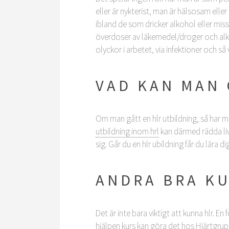
eller är nykterist, man är hälsosam eller
ibland de som dricker alkohol eller mis
överdoser av läkemedel/droger och alkoh
olyckor i arbetet, via infektioner och så 
VAD KAN MAN
Om man gått en hlr utbildning, så har m
utbildning inom hrl
kan därmed rädda liv
sig. Går du en hlr ubildning får du lära d
ANDRA BRA KU
Det är inte bara viktigt att kunna hlr. E
hjälpen kurs kan göra det hos Hjärtgrup