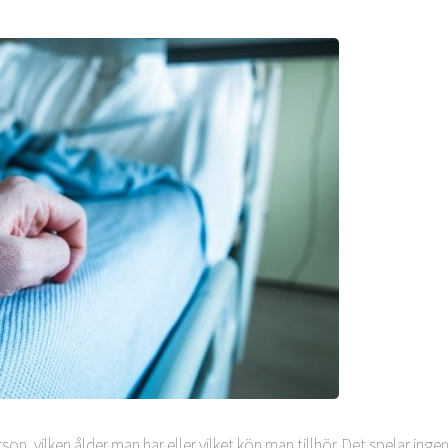
son, vilken ålder man har eller vilket kön man tillhör. Det spelar ing