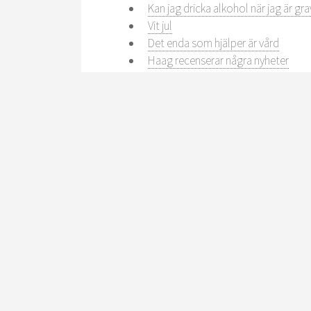
Kan jag dricka alkohol när jag är gra
Vit jul
Det enda som hjälper är vård
Haag recenserar några nyheter
Vill du bli övervakad?
Öl – Varm eller kall?
Ska körkort vara en klassfråga?