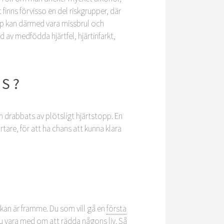
 finns förvisso en del riskgrupper, där
opp kan därmed vara missbrul och
av medfödda hjärtfel, hjärtinfarkt,
AS?
 drabbats av plötsligt hjärtstopp. En
are, för att ha chans att kunna klara
lyckan är framme. Du som vill gå en
första
du vara med om att rädda någons liv. Så