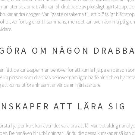
 man äter skräpmat. Alla kan bli drabbade av plötsligt hjärtstopp. Det
sbrukar andra droger. Vanligaste orsakerna till ett plötsligt hjärtst
ol, var för sig eller tillsammans, men det kan även komma på grund 
vidare.
 GÖRA OM NÅGON DRABB
an fått de kunskaper man behöver för att kunna hjälpa en person som
! En person som drabbas behöver nämligen både hlr och en hjärtstart
ig att kunna utföra hlr samt använda en hjärtstartare.
NSKAPER ATT LÄRA SIG
n första hjälpen kurs kan även det vara bra att få. Man vet aldrig när o
pen.
De har även hlr utbildningar. Lär du dig dessa kunskaper så kan 