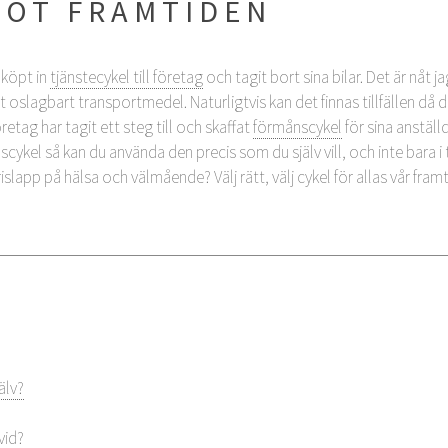
MOT FRAMTIDEN
 köpt in
tjänstecykel till företag
och tagit bort sina bilar. Det är nåt ja
 ett oslagbart transportmedel. Naturligtvis kan det finnas tillfällen då
etag har tagit ett steg till och skaffat
förmånscykel
för sina anställ
kel så kan du använda den precis som du själv vill, och inte bara i tj
app på hälsa och välmående? Välj rätt, välj cykel för allas vår framt
G
älv?
vid?