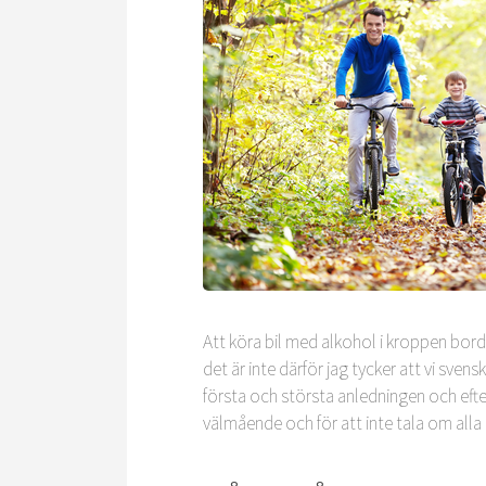
Att köra bil med alkohol i kroppen bord
det är inte därför jag tycker att vi sven
första och största anledningen och efter 
välmående och för att inte tala om alla 