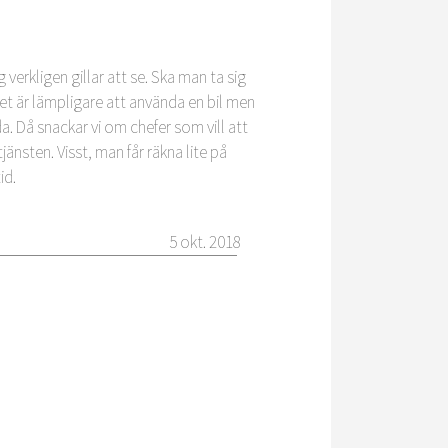
g verkligen gillar att se. Ska man ta sig
 det är lämpligare att använda en bil men
da. Då snackar vi om chefer som vill att
änsten. Visst, man får räkna lite på
id.
5 okt. 2018